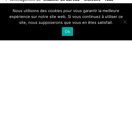
plafonds.
Nous utilisons des cookies pour vous garantir la meilleure
Rénovation.
expérience sur notre site web. Si vous continuez à utiliser ce
Décoration.
site, nous supposerons que vous en êtes satisfait.
Ok
NOUS RENCONTRER